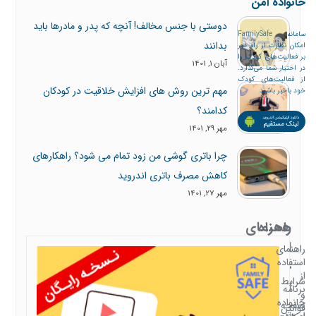
خانواده امن
دوستی با جنس مخالف! آنچه که پدر و مادرها باید
سامانه FamilySafe
بدانند
امکان نظارت از راه دور
بر فعالیت‌های کودک را
آبان 1, 1401
در اختیار شما می‌گذارد.
از فعالیت‌های کودک
مهم ترین روش های افزایش خلاقیت در کودکان
خود باخبر باشید
کدامند؟
مهر 29, 1401
چرا باتری گوشی من زود تمام می شود؟ راهکارهای
کاهش مصرف باتری اندروید
مهر 27, 1401
همراه
راهنمای
با
استفاده
راهنمای
استفاده
خانواده
از
شرایط
امن
برنامه
و
خانواده
صفحه
قوانین
امن