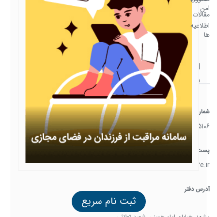
امن
مقالات
اطلاعیه
ها
ارتباط
با ما
شماره تماس
05138385106
پست الکترونیک
support@familysafe.ir
آدرس دفتر
ثبت نام سریع
مشهد, خیابان امام خمینی, شهید تولائی,