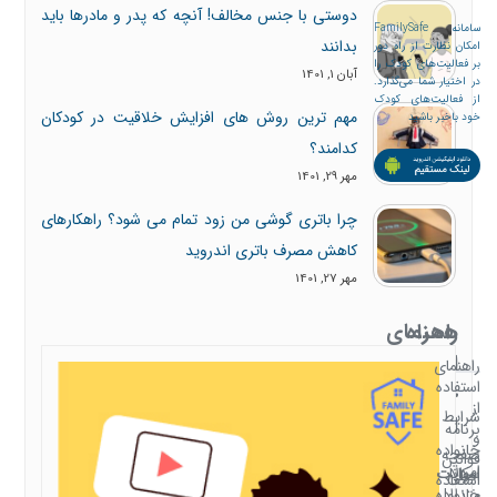
دوستی با جنس مخالف! آنچه که پدر و مادرها باید
سامانه FamilySafe
بدانند
امکان نظارت از راه دور
بر فعالیت‌های کودک را
آبان 1, 1401
در اختیار شما می‌گذارد.
از فعالیت‌های کودک
مهم ترین روش های افزایش خلاقیت در کودکان
خود باخبر باشید
کدامند؟
مهر 29, 1401
چرا باتری گوشی من زود تمام می شود؟ راهکارهای
کاهش مصرف باتری اندروید
مهر 27, 1401
همراه
راهنمای
با
استفاده
راهنمای
استفاده
خانواده
از
شرایط
امن
برنامه
و
خانواده
صفحه
قوانین
امن
سوالات
امکانات
اصلی
استفاده
متداول
خانواده