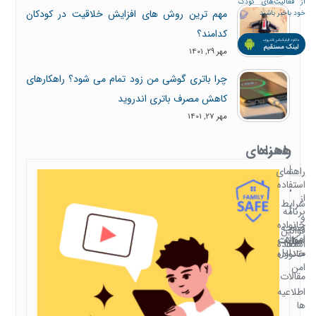
از فعالیت‌های کودک
مهم ترین روش های افزایش خلاقیت در کودکان
خود باخبر باشید
کدامند؟
مهر 29, 1401
چرا باتری گوشی من زود تمام می شود؟ راهکارهای
کاهش مصرف باتری اندروید
مهر 27, 1401
همراه
راهنمای
با
استفاده
راهنمای
استفاده
خانواده
از
شرایط
امن
برنامه
و
خانواده
صفحه
قوانین
امن
سوالات
امکانات
اصلی
استفاده
متداول
خانواده
امن
مقالات
اطلاعیه
ها