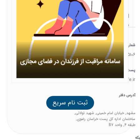
ارتباط
با ما
شماره تماس
05138385106
پست الکترونیک
support@familysafe.ir
آدرس دفتر
ثبت نام سریع
مشهد, خیابان امام خمینی, شهید تولائی,
ساختمان اداره کل پست خراسان رضوی,
طبقه 4, واحد B7
که