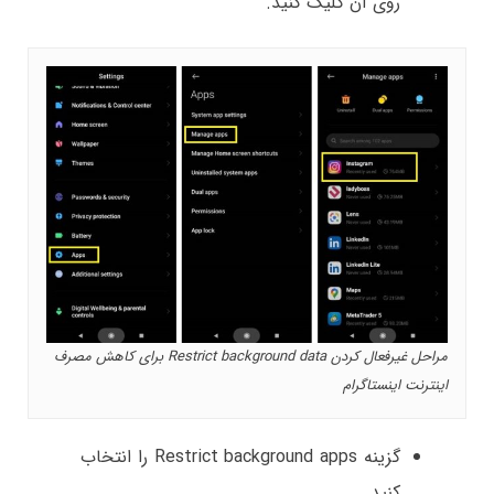
روی آن کلیک کنید.
مراحل غیرفعال کردن Restrict background data برای کاهش مصرف
اینترنت اینستاگرام
گزینه Restrict background apps را انتخاب
کنید.