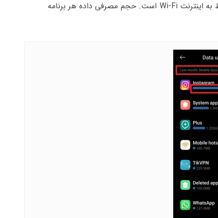
که گزارش ارائه شده مربوط به دیتای گوشی بوده یا مربوط به اینترنت Wi-Fi است. حجم مصرفی داده هر برنامه