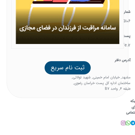
شماره تماس
05138385106
پست الکترونیک
support@familysafe.ir
آدرس دفتر
ثبت نام سریع
مشهد, خیابان امام خمینی, شهید تولائی,
ساختمان اداره کل پست خراسان رضوی,
طبقه 4, واحد B7
که
ی
تماعی