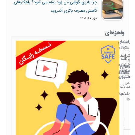
چرا باتری گوشی من زود تمام می شود؟ راهکارهای
کاهش مصرف باتری اندروید
مهر 27, 1401
همراه
راهنمای
با
استفاده
راهنمای
استفاده
خانواده
از
شرایط
امن
برنامه
و
خانواده
صفحه
قوانین
امن
سوالات
امکانات
اصلی
استفاده
متداول
خانواده
امن
مقالات
اطلاعیه
ها
ارتباط
با ما