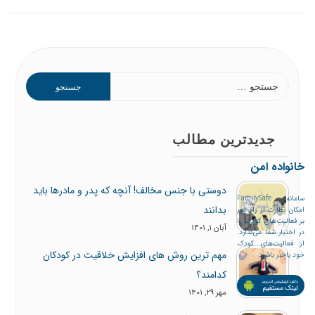
جستجو
برای:
جدیدترین مطالب
خانواده امن
دوستی با جنس مخالف! آنچه که پدر و مادرها باید
سامانه FamilySafe
بدانند
امکان نظارت از راه دور
بر فعالیت‌های کودک را
آبان 1, 1401
در اختیار شما می‌گذارد.
از فعالیت‌های کودک
مهم ترین روش های افزایش خلاقیت در کودکان
خود باخبر باشید
کدامند؟
مهر 29, 1401