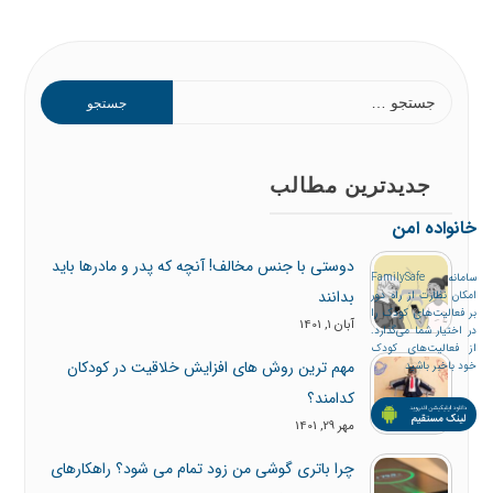
جستجو
برای:
جدیدترین مطالب
خانواده امن
دوستی با جنس مخالف! آنچه که پدر و مادرها باید
سامانه FamilySafe
بدانند
امکان نظارت از راه دور
بر فعالیت‌های کودک را
آبان 1, 1401
در اختیار شما می‌گذارد.
از فعالیت‌های کودک
مهم ترین روش های افزایش خلاقیت در کودکان
خود باخبر باشید
کدامند؟
مهر 29, 1401
چرا باتری گوشی من زود تمام می شود؟ راهکارهای