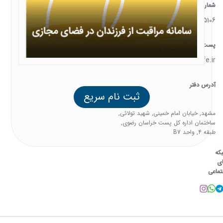
شماره تماس
05138385106
پست الکترونیک
support@familysafe.ir
آدرس دفتر
ثبت نام سریع
مشهد, خیابان امام خمینی, شهید تولائی,
ساختمان اداره کل پست خراسان رضوی,
طبقه 4, واحد B7
که
ی
تماعی