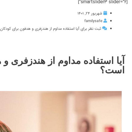
[smartslider3 slider="2"]
شهریور 24, 1401
familysafe
ثبت نظر برای آیا استفاده مداوم از هندزفری و هدفون برای کودکا
آیا استفاده مداوم از هندزفری و
است؟