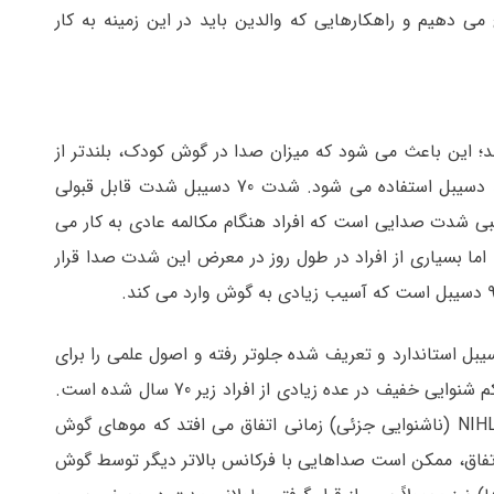
 می دهیم و راهکارهایی که والدین باید در این زمینه به کار
؛ این باعث می شود که میزان صدا در گوش کودک، بلندتر از
گوش افراد بزرگسال شنیده شود. برای توصیف شدت صدا از واحد دسیبل استفاده می شود. شدت 70 دسیبل شدت قابل قبولی
نمی شود. 70 دسیبل به طور تقریبی شدت صدایی است که افراد هنگام مکالمه عادی به کار می
ایی است. اما بسیاری از افراد در طول روز در معرض این شدت صدا قرار
بل استاندارد و تعریف شده جلوتر رفته و اصول علمی را برای
ساخت تجهیزات خود به کار نمی گیرند. همین موضوع باعث بروز کم شنوایی خفیف در عده زیادی از افراد زیر 70 سال شده است.
کم شنوایی ناشی از سر و صدا ناشنوایی خفیف نامیده می شود. NIHL (ناشنوایی جزئی) زمانی اتفاق می افتد که موهای گوش
ن اتفاق، ممکن است صداهایی با فرکانس بالاتر دیگر توسط گوش