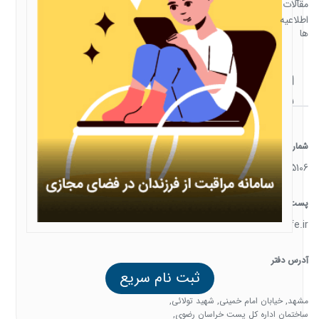
مقالات
اطلاعیه
ها
ارتباط
با ما
شماره تماس
05138385106
پست الکترونیک
support@familysafe.ir
آدرس دفتر
ثبت نام سریع
مشهد, خیابان امام خمینی, شهید تولائی,
ساختمان اداره کل پست خراسان رضوی,