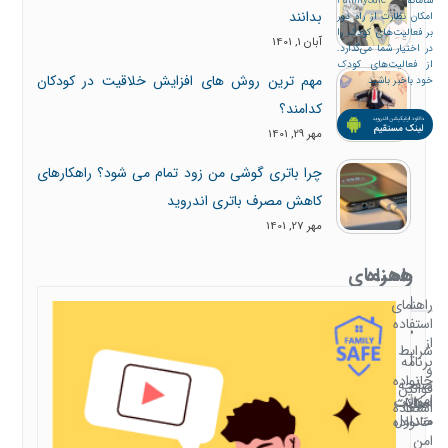
سامانه FamilySafe
بدانند
امکان نظارت از راه دور
بر فعالیت‌های کودک را
آبان 1, 1401
در اختیار شما می‌گذارد.
از فعالیت‌های کودک
مهم ترین روش های افزایش خلاقیت در کودکان
خود باخبر باشید
کدامند؟
مهر 29, 1401
چرا باتری گوشی من زود تمام می شود؟ راهکارهای
کاهش مصرف باتری اندروید
مهر 27, 1401
همراه
راهنمای
با
استفاده
راهنمای
استفاده
خانواده
از
شرایط
امن
برنامه
و
خانواده
صفحه
قوانین
امن
سوالات
امکانات
اصلی
استفاده
متداول
خانواده
امن