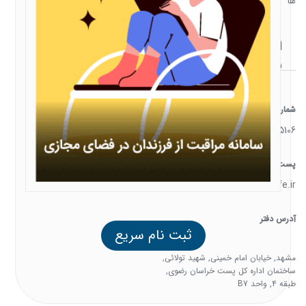
ها
ارتباط
با ما
شماره تماس
05138385106
پست الکترونیک
support@familysafe.ir
آدرس دفتر
ثبت نام سریع
مشهد, خیابان امام خمینی, شهید تولائی,
ساختمان اداره کل پست خراسان رضوی,
طبقه 4, واحد B7