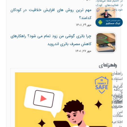
در اختیار شما می‌گذارد.
از فعالیت‌های کودک
مهم ترین روش های افزایش خلاقیت در کودکان
خود باخبر باشید
کدامند؟
مهر 29, 1401
چرا باتری گوشی من زود تمام می شود؟ راهکارهای
کاهش مصرف باتری اندروید
مهر 27, 1401
همراه
راهنمای
با
استفاده
راهنمای
استفاده
خانواده
از
شرایط
امن
برنامه
و
خانواده
صفحه
قوانین
امن
سوالات
امکانات
اصلی
استفاده
متداول
خانواده
امن
مقالات
اطلاعیه