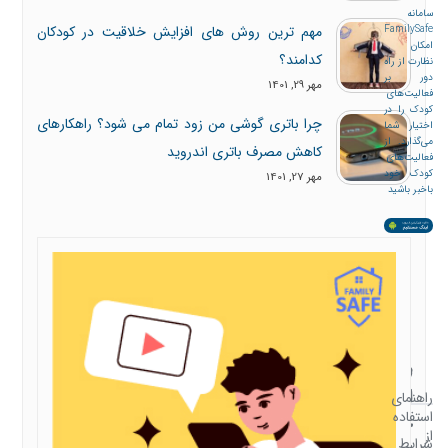
سامانه
مهم ترین روش های افزایش خلاقیت در کودکان
FamilySafe
امکان
کدامند؟
نظارت از راه
دور بر
مهر 29, 1401
فعالیت‌های
کودک را در
چرا باتری گوشی من زود تمام می شود؟ راهکارهای
اختیار شما
می‌گذارد. از
کاهش مصرف باتری اندروید
فعالیت‌های
کودک خود
مهر 27, 1401
باخبر باشید
همراه
راهنمای
با
استفاده
راهنمای
استفاده
خانواده
از
شرایط