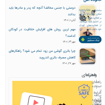
دوستی با جنس مخالف! آنچه که پدر و مادرها باید
سامانه FamilySafe
بدانند
امکان نظارت از راه دور
بر فعالیت‌های کودک را
آبان 1, 1401
در اختیار شما می‌گذارد.
از فعالیت‌های کودک
مهم ترین روش های افزایش خلاقیت در کودکان
خود باخبر باشید
کدامند؟
مهر 29, 1401
چرا باتری گوشی من زود تمام می شود؟ راهکارهای
کاهش مصرف باتری اندروید
مهر 27, 1401
همراه
راهنمای
با
استفاده
راهنمای
استفاده
خانواده
از
شرایط
امن
برنامه
و
خانواده
صفحه
قوانین
امن
سوالات
امکانات