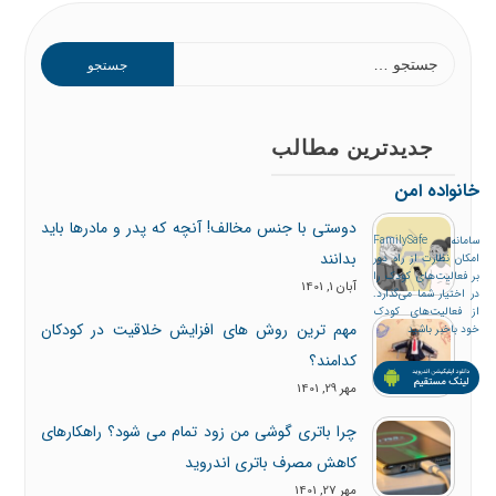
جدیدترین مطالب
خانواده امن
دوستی با جنس مخالف! آنچه که پدر و مادرها باید
سامانه FamilySafe
بدانند
امکان نظارت از راه دور
بر فعالیت‌های کودک را
آبان 1, 1401
در اختیار شما می‌گذارد.
از فعالیت‌های کودک
مهم ترین روش های افزایش خلاقیت در کودکان
خود باخبر باشید
کدامند؟
مهر 29, 1401
چرا باتری گوشی من زود تمام می شود؟ راهکارهای
کاهش مصرف باتری اندروید
مهر 27, 1401