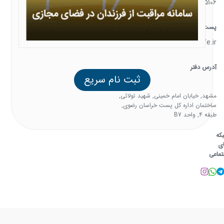
05138385106
پست الکترونیک
support@familysafe.ir
آدرس دفتر
ثبت نام سریع
مشهد, خیابان امام خمینی, شهید تولائی,
ساختمان اداره کل پست خراسان رضوی,
طبقه 4, واحد B7
که
ی
تماعی