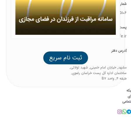
شماره تماس
05138385106
پست الکترونیک
support@familysafe.ir
آدرس دفتر
ثبت نام سریع
مشهد, خیابان امام خمینی, شهید تولائی,
ساختمان اداره کل پست خراسان رضوی,
طبقه 4, واحد B7
که
ی
تماعی