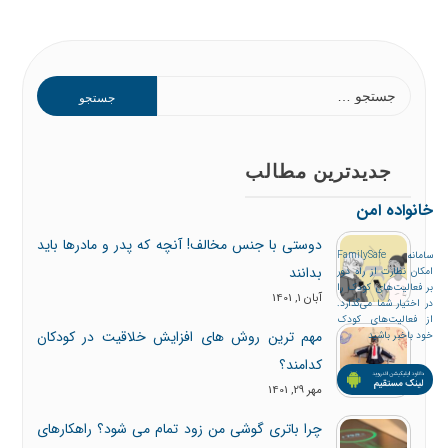
جدیدترین مطالب
خانواده امن
دوستی با جنس مخالف! آنچه که پدر و مادرها باید
سامانه FamilySafe
بدانند
امکان نظارت از راه دور
بر فعالیت‌های کودک را
آبان 1, 1401
در اختیار شما می‌گذارد.
از فعالیت‌های کودک
مهم ترین روش های افزایش خلاقیت در کودکان
خود باخبر باشید
کدامند؟
مهر 29, 1401
چرا باتری گوشی من زود تمام می شود؟ راهکارهای