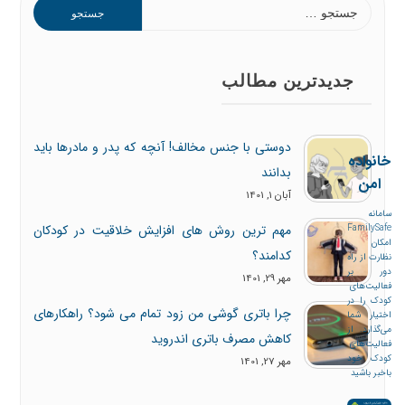
جدیدترین مطالب
دوستی با جنس مخالف! آنچه که پدر و مادرها باید
خانواده
بدانند
امن
آبان 1, 1401
سامانه
مهم ترین روش های افزایش خلاقیت در کودکان
FamilySafe
امکان
کدامند؟
نظارت از راه
دور بر
مهر 29, 1401
فعالیت‌های
کودک را در
چرا باتری گوشی من زود تمام می شود؟ راهکارهای
اختیار شما
می‌گذارد. از
کاهش مصرف باتری اندروید
فعالیت‌های
کودک خود
مهر 27, 1401
باخبر باشید