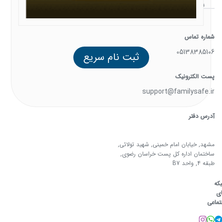
با ما
شماره تماس
05138385106
ثبت نام سریع
پست الکترونیک
support@familysafe.ir
آدرس دفتر
مشهد, خیابان امام خمینی, شهید تولائی,
ساختمان اداره کل پست خراسان رضوی,
طبقه 4, واحد B7
که
ی
تماعی