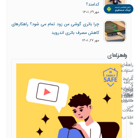
کدامند؟
مهر 29, 1401
چرا باتری گوشی من زود تمام می شود؟ راهکارهای
کاهش مصرف باتری اندروید
مهر 27, 1401
همراه
راهنمای
با
استفاده
راهنمای
استفاده
خانواده
از
شرایط
امن
برنامه
و
خانواده
صفحه
قوانین
امن
سوالات
امکانات
اصلی
استفاده
متداول
خانواده
امن
مقالات
اطلاعیه
ها