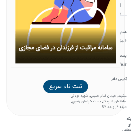
ارتباط
با ما
شماره تماس
05138385106
پست الکترونیک
support@familysafe.ir
آدرس دفتر
ثبت نام سریع
مشهد, خیابان امام خمینی, شهید تولائی,
ساختمان اداره کل پست خراسان رضوی,
طبقه 4, واحد B7
که
ی
تماعی