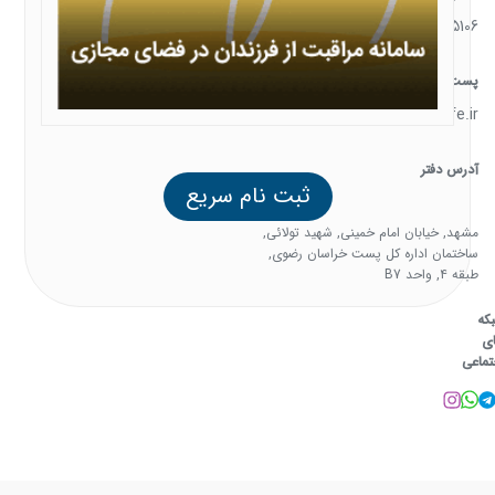
05138385106
پست الکترونیک
support@familysafe.ir
آدرس دفتر
ثبت نام سریع
مشهد, خیابان امام خمینی, شهید تولائی,
ساختمان اداره کل پست خراسان رضوی,
طبقه 4, واحد B7
که
ی
تماعی