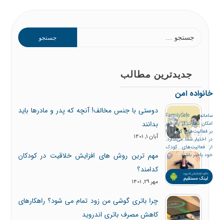
جدیدترین مطالب
خانواده امن
دوستی با جنس مخالف! آنچه که پدر و مادرها باید
سامانه FamilySafe
بدانند
امکان نظارت از راه دور
بر فعالیت‌های کودک را
آبان 1, 1401
در اختیار شما می‌گذارد.
از فعالیت‌های کودک
مهم ترین روش های افزایش خلاقیت در کودکان
خود باخبر باشید
کدامند؟
مهر 29, 1401
چرا باتری گوشی من زود تمام می شود؟ راهکارهای
کاهش مصرف باتری اندروید