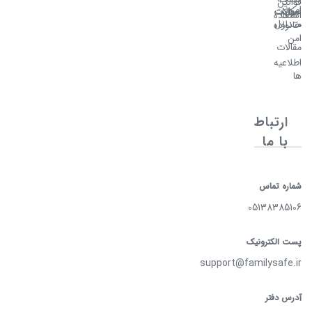
قوانین
امن
سوالات
امکانات
اصلی
استفاده
متداول
خانواده
امن
مقالات
اطلاعیه
ها
ارتباط
با ما
شماره تماس
05138385106
پست الکترونیک
support@familysafe.ir
آدرس دفتر