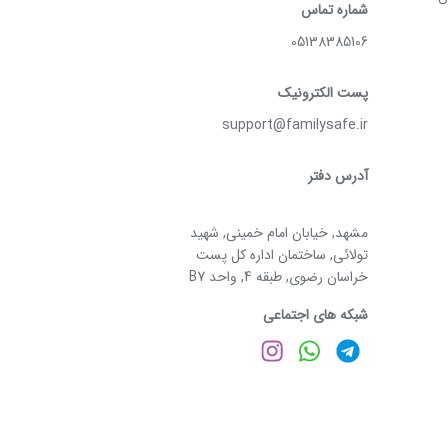
شماره تماس
05138385106
پست الکترونیک
support@familysafe.ir
آدرس دفتر
مشهد, خیابان امام خمینی, شهید
تولائی, ساختمان اداره کل پست
خراسان رضوی, طبقه 4, واحد B7
شبکه های اجتماعی