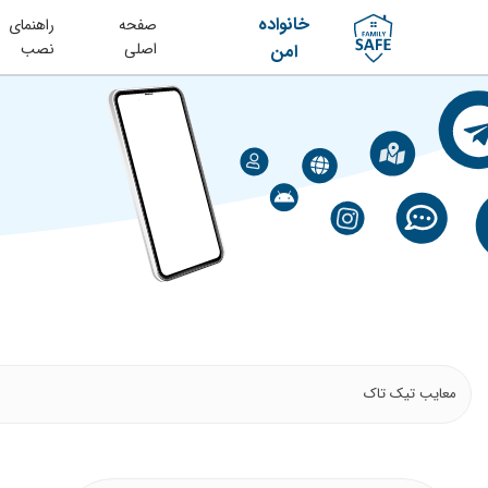
خانواده
صفحه
راهنمای
اصلی
نصب
امن
معایب تیک تاک