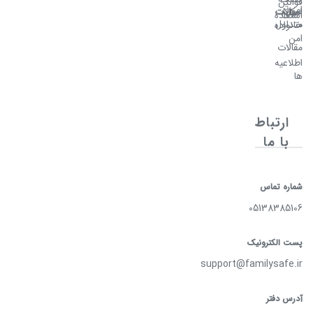
قوانین
امن
سوالات
امکانات
اصلی
استفاده
متداول
خانواده
امن
مقالات
اطلاعیه
ها
ارتباط
با ما
شماره تماس
05138385106
پست الکترونیک
support@familysafe.ir
آدرس دفتر