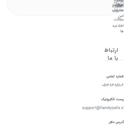
قوانین
امن
سوالات
امکانات
اصلی
استفاده
متداول
خانواده
امن
مقالات
اطلاعیه
ها
ارتباط
با ما
شماره تماس
05138385106
پست الکترونیک
support@familysafe.ir
آدرس دفتر