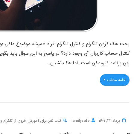
بحث هک کردن تلگرام و کنترل تلگرام افراد همیشه موضوع داغی بو
کنترل حساب کاربران آن وجود دارد؟ در پاسخ به این سوال باید بگوییم
این برنامه غیرممکن است. اما هک نشدن…
ادامه مطلب
مرداد 22, 1401
familysafe
ثبت نظر برای آموزش خروج از تلگرام وب و Log Out شدن 