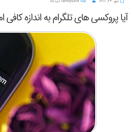
برای
مهر 23, 1401
۱ دیدگاه
familysafe
آیا
آیا پروکسی های تلگرام به اندازه کافی 
پروکسی
های
تلگرام
به
اندازه
کافی
امن
هستند؟