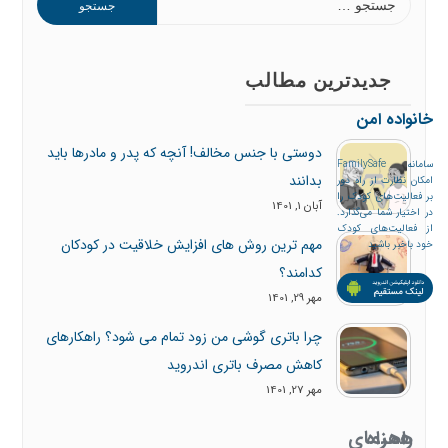
برای:
جدیدترین مطالب
خانواده امن
دوستی با جنس مخالف! آنچه که پدر و مادرها باید
سامانه FamilySafe
بدانند
امکان نظارت از راه دور
بر فعالیت‌های کودک را
آبان 1, 1401
در اختیار شما می‌گذارد.
از فعالیت‌های کودک
مهم ترین روش های افزایش خلاقیت در کودکان
خود باخبر باشید
کدامند؟
مهر 29, 1401
چرا باتری گوشی من زود تمام می شود؟ راهکارهای
کاهش مصرف باتری اندروید
مهر 27, 1401
همراه
راهنمای