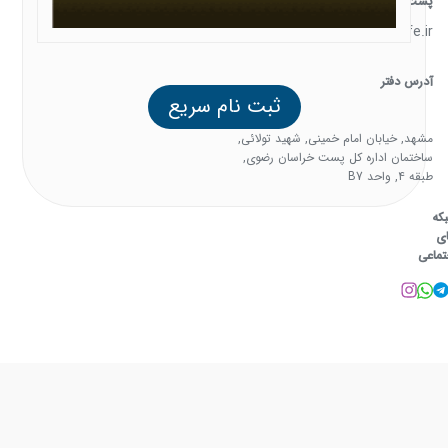
پست الکترونیک
support@familysafe.ir
آدرس دفتر
ثبت نام سریع
مشهد, خیابان امام خمینی, شهید تولائی,
ساختمان اداره کل پست خراسان رضوی,
طبقه 4, واحد B7
که
ی
تماعی