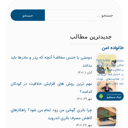
جدیدترین مطالب
خانواده امن
دوستی با جنس مخالف! آنچه که پدر و مادرها باید
سامانه FamilySafe
بدانند
امکان نظارت از راه دور
بر فعالیت‌های کودک را
آبان 1, 1401
در اختیار شما می‌گذارد.
از فعالیت‌های کودک
مهم ترین روش های افزایش خلاقیت در کودکان
خود باخبر باشید
کدامند؟
مهر 29, 1401
چرا باتری گوشی من زود تمام می شود؟ راهکارهای
کاهش مصرف باتری اندروید
مهر 27, 1401