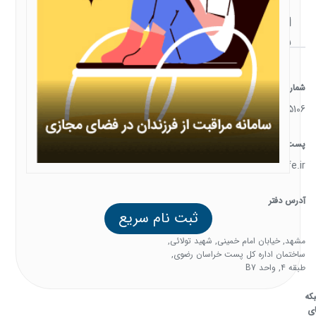
ارتباط
با ما
شماره تماس
05138385106
پست الکترونیک
support@familysafe.ir
آدرس دفتر
ثبت نام سریع
مشهد, خیابان امام خمینی, شهید تولائی,
ساختمان اداره کل پست خراسان رضوی,
طبقه 4, واحد B7
که
ی