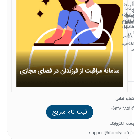
ها
ارتباط
با ما
شماره تماس
05138385106
پست الکترونیک
support@familysafe.ir
آدرس دفتر
ثبت نام سریع
مشهد, خیابان امام خمینی, شهید تولائی,
ساختمان اداره کل پست خراسان رضوی,
طبقه 4, واحد B7