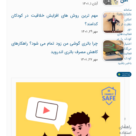
بر فعالیت‌های کودک را
آبان 1, 1401
در اختیار شما می‌گذارد.
از فعالیت‌های کودک
مهم ترین روش های افزایش خلاقیت در کودکان
خود باخبر باشید
کدامند؟
مهر 29, 1401
چرا باتری گوشی من زود تمام می شود؟ راهکارهای
کاهش مصرف باتری اندروید
مهر 27, 1401
همراه
راهنمای
با
استفاده
راهنمای
استفاده
خانواده
از
شرایط
امن
برنامه
و
خانواده
صفحه
قوانین
امن
سوالات
امکانات
اصلی
استفاده
متداول
خانواده
امن
مقالات
اطلاعیه