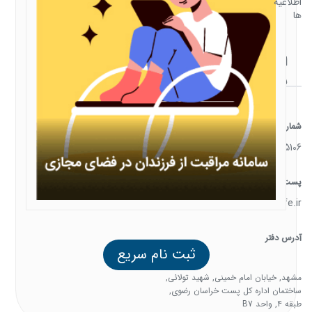
اطلاعیه
ها
ارتباط
با ما
شماره تماس
05138385106
پست الکترونیک
support@familysafe.ir
آدرس دفتر
ثبت نام سریع
مشهد, خیابان امام خمینی, شهید تولائی,
ساختمان اداره کل پست خراسان رضوی,
طبقه 4, واحد B7