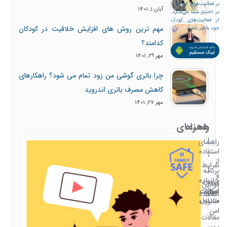
بر فعالیت‌های کودک را
آبان 1, 1401
در اختیار شما می‌گذارد.
از فعالیت‌های کودک
مهم ترین روش های افزایش خلاقیت در کودکان
خود باخبر باشید
کدامند؟
مهر 29, 1401
چرا باتری گوشی من زود تمام می شود؟ راهکارهای
کاهش مصرف باتری اندروید
مهر 27, 1401
همراه
راهنمای
با
استفاده
راهنمای
استفاده
خانواده
از
شرایط
امن
برنامه
و
خانواده
صفحه
قوانین
امن
سوالات
امکانات
اصلی
استفاده
متداول
خانواده
امن
مقالات