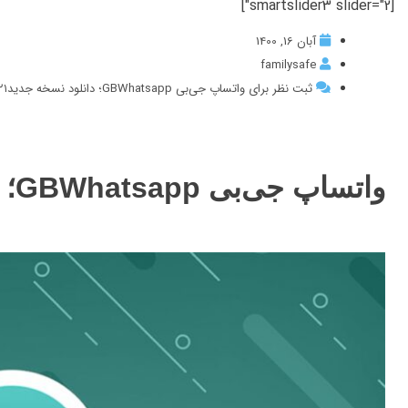
[smartslider3 slider="2"]
آبان 16, 1400
familysafe
ثبت نظر برای واتساپ جی‌‌بی GBWhatsapp؛ دانلود نسخه جدید۲۰۲۱
واتساپ جی‌‌بی GBWhatsapp؛ دانلود نسخه جدید۲۰۲۱