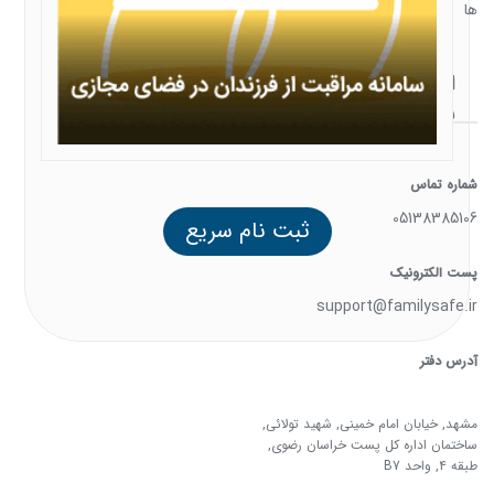
شماره تماس
05138385106
پست الکترونیک
support@familysafe.ir
آدرس دفتر
ثبت نام سریع
مشهد, خیابان امام خمینی, شهید تولائی,
ساختمان اداره کل پست خراسان رضوی,
طبقه 4, واحد B7
که
ی
تماعی