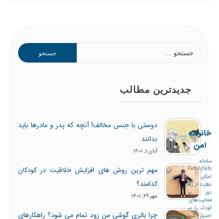
جدیدترین مطالب
خانواده امن
دوستی با جنس مخالف! آنچه که پدر و مادرها باید
سامانه FamilySafe
بدانند
امکان نظارت از راه دور
بر فعالیت‌های کودک را
آبان 1, 1401
در اختیار شما می‌گذارد.
از فعالیت‌های کودک
مهم ترین روش های افزایش خلاقیت در کودکان
خود باخبر باشید
کدامند؟
مهر 29, 1401
چرا باتری گوشی من زود تمام می شود؟ راهکارهای