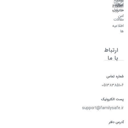
قوانین
امن
سوالات
امکانات
اصلی
استفاده
متداول
خانواده
امن
مقالات
اطلاعیه
ها
ارتباط
با ما
شماره تماس
05138385106
پست الکترونیک
support@familysafe.ir
آدرس دفتر