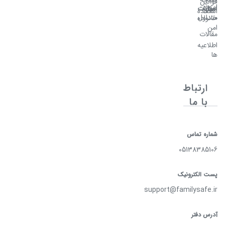
قوانین
امن
سوالات
امکانات
اصلی
استفاده
متداول
خانواده
امن
مقالات
اطلاعیه
ها
ارتباط
با ما
شماره تماس
05138385106
پست الکترونیک
support@familysafe.ir
آدرس دفتر