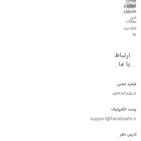
قوانین
امن
سوالات
امکانات
اصلی
استفاده
متداول
خانواده
امن
مقالات
اطلاعیه
ها
ارتباط
با ما
شماره تماس
05138385106
پست الکترونیک
support@familysafe.ir
آدرس دفتر