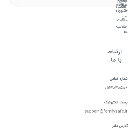
قوانین
امن
سوالات
امکانات
اصلی
استفاده
متداول
خانواده
امن
مقالات
اطلاعیه
ها
ارتباط
با ما
شماره تماس
05138385106
پست الکترونیک
support@familysafe.ir
آدرس دفتر