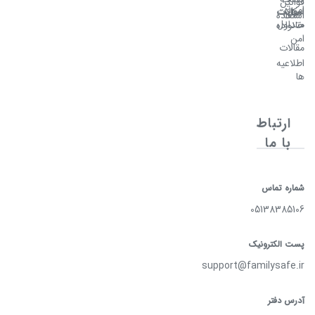
قوانین
امن
سوالات
امکانات
اصلی
استفاده
متداول
خانواده
امن
مقالات
اطلاعیه
ها
ارتباط
با ما
شماره تماس
05138385106
پست الکترونیک
support@familysafe.ir
آدرس دفتر