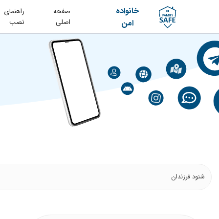
خانواده
صفحه
راهنمای
اصلی
نصب
امن
شنود فرزندان