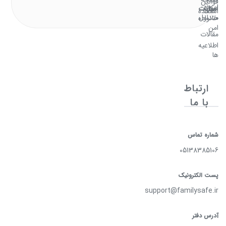
قوانین
امن
سوالات
امکانات
اصلی
استفاده
متداول
خانواده
امن
مقالات
اطلاعیه
ها
ارتباط
با ما
شماره تماس
05138385106
پست الکترونیک
support@familysafe.ir
آدرس دفتر