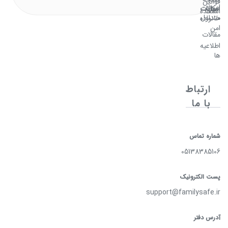
قوانین
امن
سوالات
امکانات
اصلی
استفاده
متداول
خانواده
امن
مقالات
اطلاعیه
ها
ارتباط
با ما
شماره تماس
05138385106
پست الکترونیک
support@familysafe.ir
آدرس دفتر