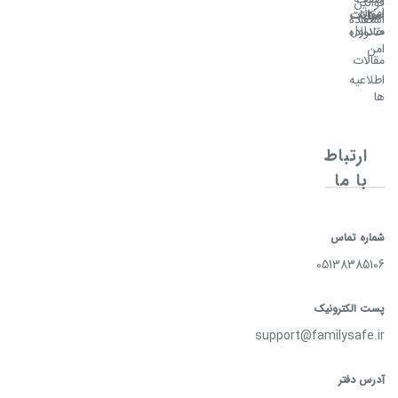
قوانین
امن
سوالات
امکانات
اصلی
استفاده
متداول
خانواده
امن
مقالات
اطلاعیه
ها
ارتباط
با ما
شماره تماس
05138385106
پست الکترونیک
support@familysafe.ir
آدرس دفتر