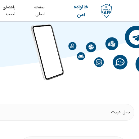
خانواده
صفحه
راهنمای
اصلی
نصب
امن
جعل هویت