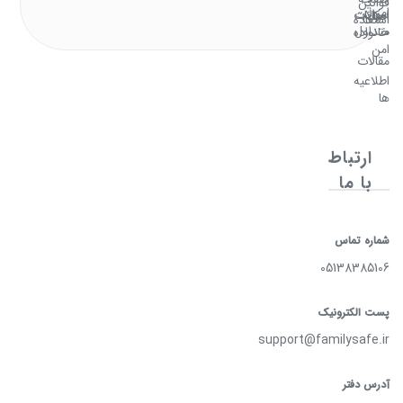
قوانین
امن
سوالات
امکانات
اصلی
استفاده
متداول
خانواده
امن
مقالات
اطلاعیه
ها
ارتباط
با ما
شماره تماس
05138385106
پست الکترونیک
support@familysafe.ir
آدرس دفتر