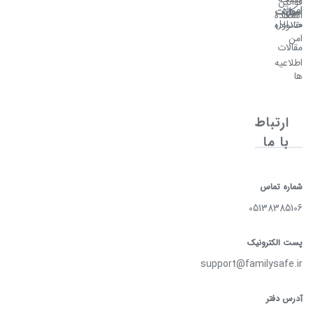
قوانین
امن
سوالات
امکانات
اصلی
استفاده
متداول
خانواده
امن
مقالات
اطلاعیه
ها
ارتباط
با ما
شماره تماس
05138385106
پست الکترونیک
support@familysafe.ir
آدرس دفتر