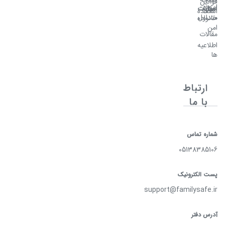
قوانین
امن
سوالات
امکانات
اصلی
استفاده
متداول
خانواده
امن
مقالات
اطلاعیه
ها
ارتباط
با ما
شماره تماس
05138385106
پست الکترونیک
support@familysafe.ir
آدرس دفتر