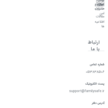
قوانین
امن
سوالات
امکانات
اصلی
استفاده
متداول
خانواده
امن
مقالات
اطلاعیه
ها
ارتباط
با ما
شماره تماس
05138385106
پست الکترونیک
support@familysafe.ir
آدرس دفتر