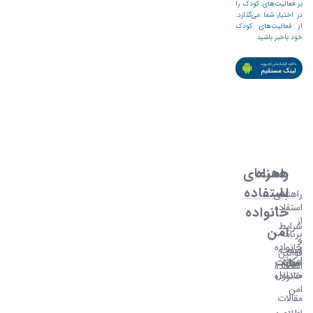
بر فعالیت‌های کودک را
در اختیار شما می‌گذارد.
از فعالیت‌های کودک
خود باخبر باشید
همراه
راهنمای
با
استفاده
راهنمای
استفاده
خانواده
از
شرایط
امن
برنامه
و
خانواده
صفحه
قوانین
امن
سوالات
امکانات
اصلی
استفاده
متداول
خانواده
امن
مقالات