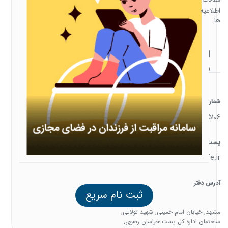
اطلاعیه
ها
ارتباط
با ما
شماره تماس
05138385106
پست الکترونیک
support@familysafe.ir
آدرس دفتر
ثبت نام سریع
مشهد, خیابان امام خمینی, شهید تولائی,
ساختمان اداره کل پست خراسان رضوی,