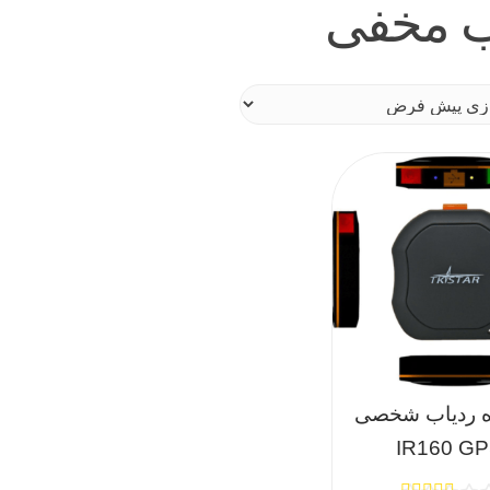
ب مخفی
ه ردیاب شخصی
IR160 G