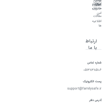
قوانین
امن
سوالات
امکانات
اصلی
استفاده
متداول
خانواده
امن
مقالات
اطلاعیه
ها
ارتباط
با ما
شماره تماس
05138385106
پست الکترونیک
support@familysafe.ir
آدرس دفتر