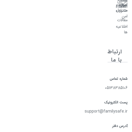
قوانین
امن
سوالات
امکانات
اصلی
استفاده
متداول
خانواده
امن
مقالات
اطلاعیه
ها
ارتباط
با ما
شماره تماس
05138385106
پست الکترونیک
support@familysafe.ir
آدرس دفتر